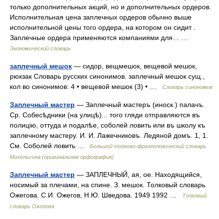
только дополнительных акций, но и дополнительных ордеров.
Исполнительная цена заплечных ордеров обычно выше
исполнительной цены того ордера, на котором он сидит .
Заплечные ордера применяются компаниями для… …
Экономический словарь
заплечный мешок
— сидор, вещмешок, вещевой мешок,
рюкзак Словарь русских синонимов. заплечный мешок сущ.,
кол во синонимов: 4 • вещевой мешок (3) • …
Словарь синонимов
Заплечный мастер
— Заплечный мастеръ (иноск.) палачъ.
Ср. Собесѣдники (на улицѣ)... того гляди отправляются въ
полицію, оттуда и подалѣе, соболей ловить или въ школу къ
заплечному мастеру. И. И. Лажечниковъ. Ледяной домъ. 1, 1.
См. Соболей ловить …
Большой толково-фразеологический словарь
Михельсона (оригинальная орфография)
Заплечный мастер
— ЗАПЛЕЧНЫЙ, ая, ое. Находящийся,
носимый за плечами, на спине. З. мешок. Толковый словарь
Ожегова. С.И. Ожегов, Н.Ю. Шведова. 1949 1992 …
Толковый
словарь Ожегова