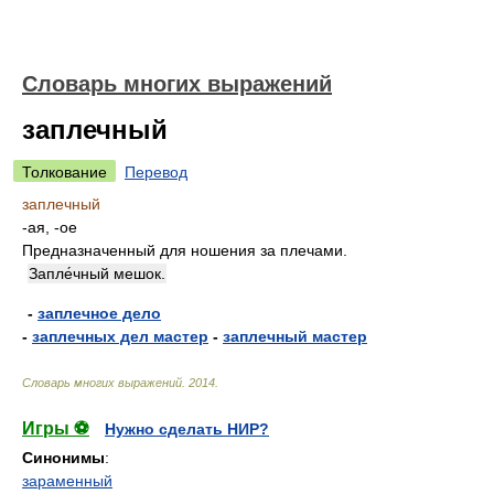
Словарь многих выражений
заплечный
Толкование
Перевод
заплечный
-ая, -ое
Предназначенный для ношения за плечами.
Запле́чный мешок.
-
заплечное дело
-
заплечных дел мастер
-
заплечный мастер
Словарь многих выражений
.
2014
.
Игры ⚽
Нужно сделать НИР?
Синонимы
:
зараменный